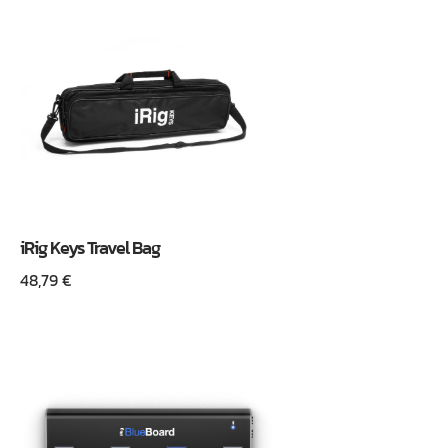
iRig Keys Travel Bag
48,79
€