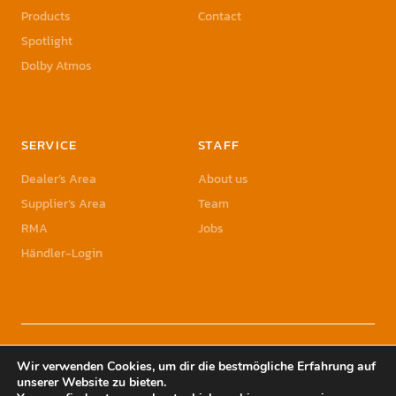
Products
Contact
Spotlight
Dolby Atmos
SERVICE
STAFF
Dealer’s Area
About us
Supplier’s Area
Team
RMA
Jobs
Händler-Login
© 2023 Sonic Sales GmbH | Sonic Sales is a registered Trademark of Herbst
Wir verwenden Cookies, um dir die bestmögliche Erfahrung auf
Holding GmbH
unserer Website zu bieten.