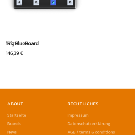
iRig BlueBoard
146,39
€
ABOUT
RECHTLICHES
Startseite
Impressum
Brands
Datenschutzerklärung
News
AGB / terms & conditions