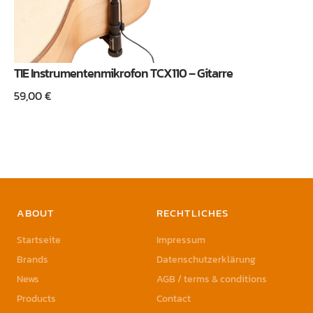
TIE Instrumentenmikrofon TCX110 – Gitarre
59,00
€
ABOUT
RECHTLICHES
Startseite
Impressum
Brands
Datenschutzerklärung
News
AGB / terms & conditions
Products
Contact