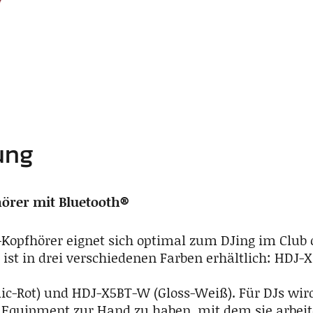
ung
örer mit Bluetooth®
-Kopfhörer eignet sich optimal zum DJing im Clu
 ist in drei verschiedenen Farben erhältlich: HDJ-X
ic-Rot) und HDJ-X5BT-W (Gloss-Weiß). Für DJs wi
es Equipment zur Hand zu haben, mit dem sie arbeit