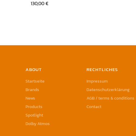
130,00
€
ABOUT
RECHTLICHES
Startseite
Impressum
Brands
Datenschutzerklärung
News
AGB / terms & conditions
Products
Contact
Spotlight
Dolby Atmos