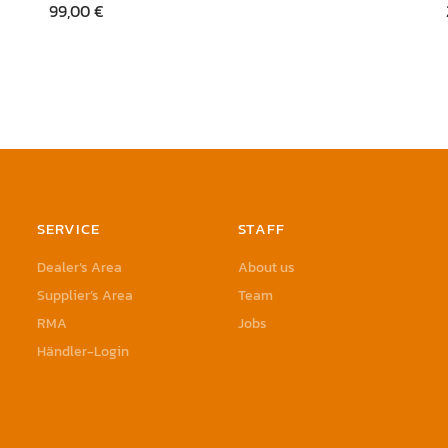
99,00
€
SERVICE
STAFF
Dealer’s Area
About us
Supplier’s Area
Team
RMA
Jobs
Händler-Login