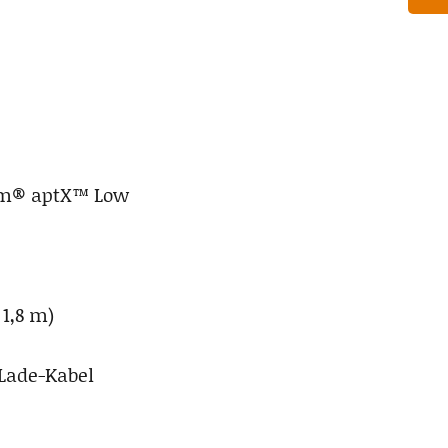
mm® aptX™ Low
1,8 m)
-Lade-Kabel