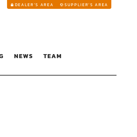
YouTu
DEALER’S AREA
SUPPLIER’S AREA
G
NEWS
TEAM