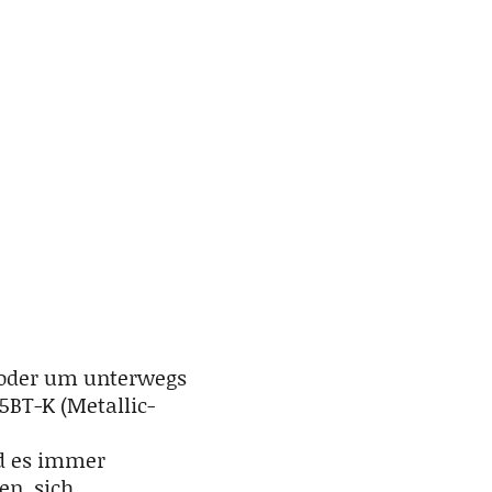
b oder um unterwegs
5BT-K (Metallic-
rd es immer
en, sich