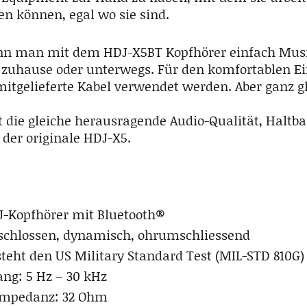
en können, egal wo sie sind.
nn man mit dem HDJ-X5BT Kopfhörer einfach Musik
b zuhause oder unterwegs. Für den komfortablen E
mitgelieferte Kabel verwendet werden. Aber ganz gl
t die gleiche herausragende Audio-Qualität, Haltba
 der originale HDJ-X5.
J-Kopfhörer mit Bluetooth®
schlossen, dynamisch, ohrumschliessend
steht den US Military Standard Test (MIL-STD 810G)
ng: 5 Hz – 30 kHz
Impedanz: 32 Ohm