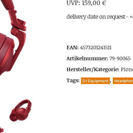
159,00
€
delivery date on request - +4
EAN:
4573201241511
Artikelnummer:
79-90065
Hersteller/Kategorie:
Pion
Tags:
,
DJ Equipment
Headpho