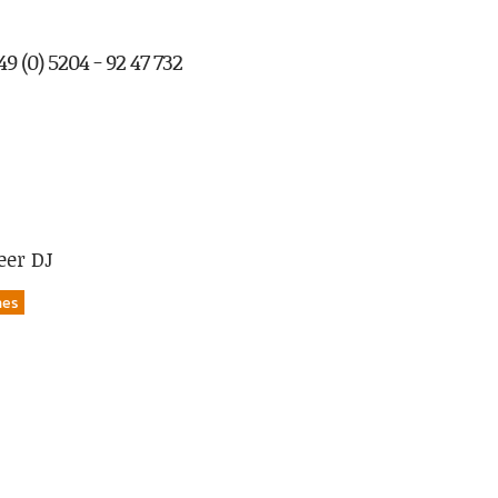
9 (0) 5204 - 92 47 732
eer DJ
nes