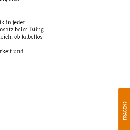
 in jeder
insatz beim DJing
eich, ob kabellos
rkeit und
FRAGEN?