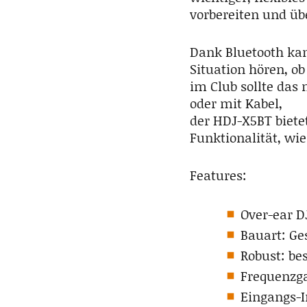
vorbereiten und üb
Dank Bluetooth ka
Situation hören, o
im Club sollte das 
oder mit Kabel,
der HDJ-X5BT biete
Funktionalität, wie
Features:
Over-ear D
Bauart: Ge
Robust: be
Frequenzga
Eingangs-