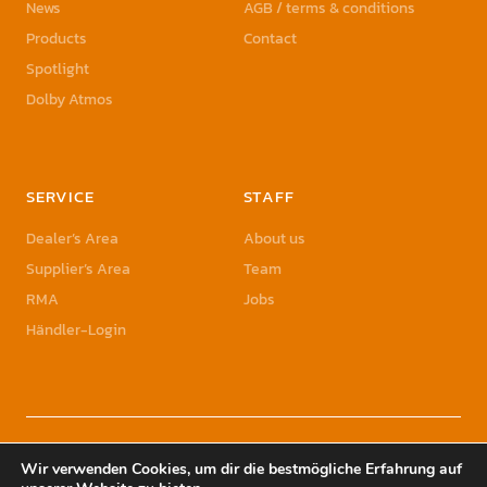
News
AGB / terms & conditions
Products
Contact
Spotlight
Dolby Atmos
SERVICE
STAFF
Dealer’s Area
About us
Supplier’s Area
Team
RMA
Jobs
Händler-Login
© 2023 Sonic Sales GmbH | Sonic Sales is a registered Trademark of Herbst
Wir verwenden Cookies, um dir die bestmögliche Erfahrung auf
Holding GmbH