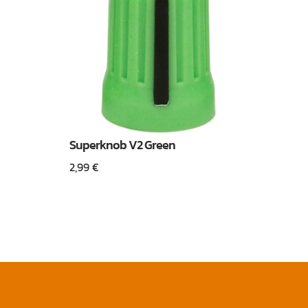
Superknob V2 Green
2,99
€