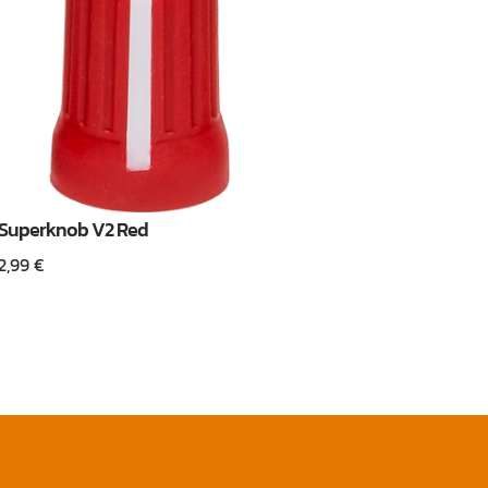
Superknob V2 Red
2,99
€