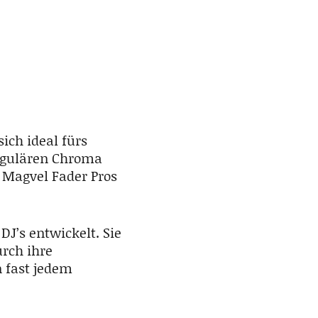
sich ideal fürs
regulären Chroma
t Magvel Fader Pros
J’s entwickelt. Sie
urch ihre
n fast jedem