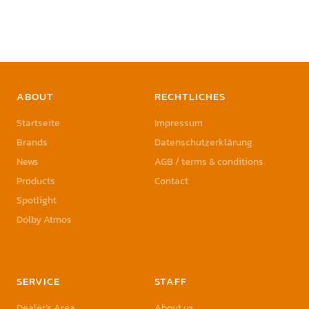
ABOUT
RECHTLICHES
Startseite
Impressum
Brands
Datenschutzerklärung
News
AGB / terms & conditions
Products
Contact
Spotlight
Dolby Atmos
SERVICE
STAFF
Dealer’s Area
About us