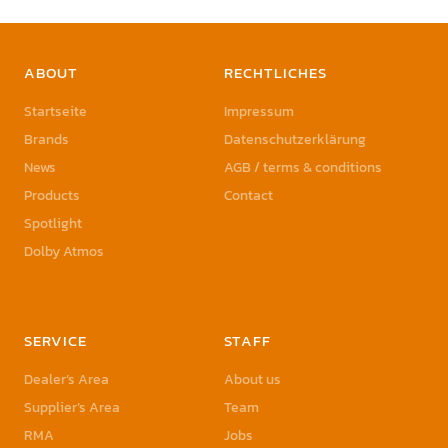
ABOUT
RECHTLICHES
Startseite
Impressum
Brands
Datenschutzerklärung
News
AGB / terms & conditions
Products
Contact
Spotlight
Dolby Atmos
SERVICE
STAFF
Dealer’s Area
About us
Supplier’s Area
Team
RMA
Jobs