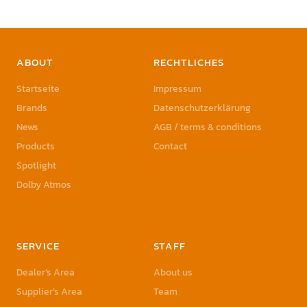
ABOUT
RECHTLICHES
Startseite
Impressum
Brands
Datenschutzerklärung
News
AGB / terms & conditions
Products
Contact
Spotlight
Dolby Atmos
SERVICE
STAFF
Dealer’s Area
About us
Supplier’s Area
Team