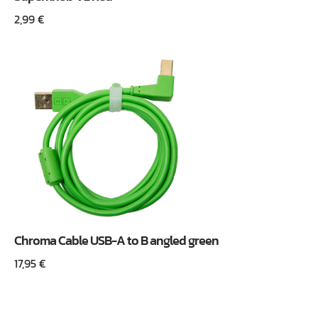
2,99
€
Chroma Cable USB-A to B angled green
17,95
€