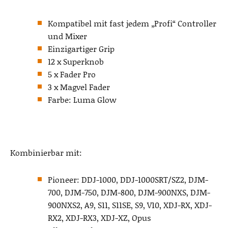
Kompatibel mit fast jedem „Profi“ Controller
und Mixer
Einzigartiger Grip
12 x Superknob
5 x Fader Pro
3 x Magvel Fader
Farbe: Luma Glow
Kombinierbar mit:
Pioneer: DDJ-1000, DDJ-1000SRT/SZ2, DJM-
700, DJM-750, DJM-800, DJM-900NXS, DJM-
900NXS2, A9, S11, S11SE, S9, V10, XDJ-RX, XDJ-
RX2, XDJ-RX3, XDJ-XZ, Opus