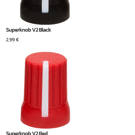
Superknob V2 Black
2,99
€
Superknob V2 Red