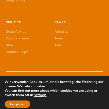
Dolby Atmos
SERVICE
STAFF
Dealer’s Area
About us
Supplier’s Area
Team
RMA
Jobs
Händler-Login
© 2023 Sonic Sales GmbH | Sonic Sales is a registered Trademark of Herbst
Wir verwenden Cookies, um dir die bestmögliche Erfahrung auf
Holding GmbH
unserer Website zu bieten.
You can find out more about which cookies we are using or
switch them off in
settings
.
Akzeptieren
YouTube