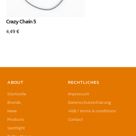
Crazy Chain 5
4,49
€
ABOUT
RECHTLICHES
Startseite
Impressum
Brands
Datenschutzerklärung
News
AGB / terms & conditions
Products
Contact
Spotlight