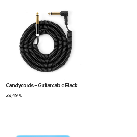
Candycords – Guitarcable Black
29,49
€