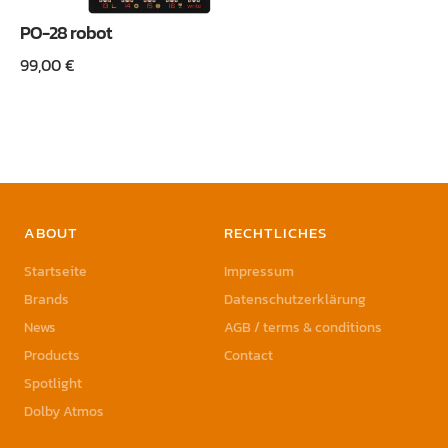
PO-28 robot
99,00
€
ABOUT
RECHTLICHES
Startseite
Impressum
Brands
Datenschutzerklärung
News
AGB / terms & conditions
Products
Contact
Spotlight
Dolby Atmos