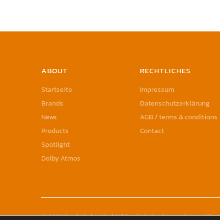
ABOUT
RECHTLICHES
Startseite
Impressum
Brands
Datenschutzerklärung
News
AGB / terms & conditions
Products
Contact
Spotlight
Dolby Atmos
© 2023 Sonic Sales GmbH | Sonic Sales is a registered T