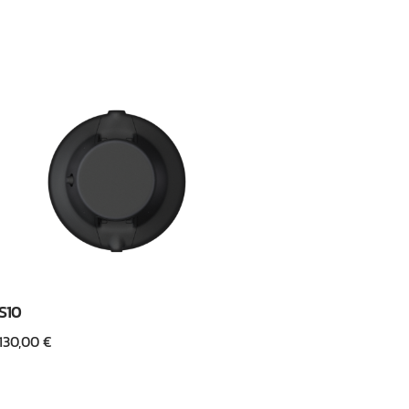
S10
130,00
€