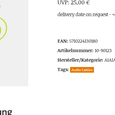
25,00
€
delivery date on request - +4
EAN:
5710224130180
Artikelnummer:
10-90123
Hersteller/Kategorie:
AIAI
Tags:
Audio Cables
ung