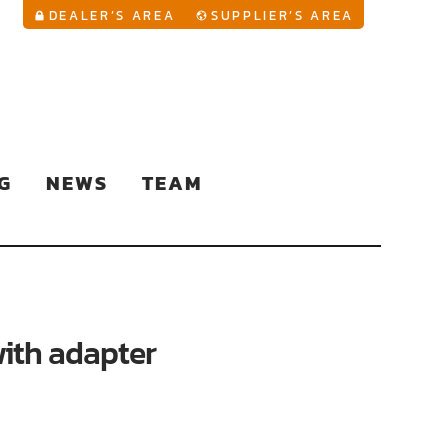
YouTu
DEALER’S AREA
SUPPLIER’S AREA
G
NEWS
TEAM
with adapter