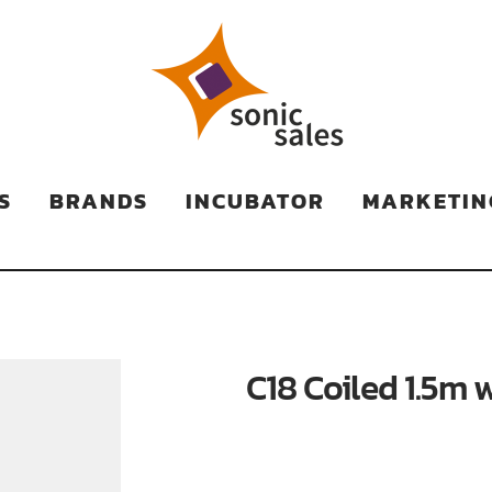
TS
S
BRANDS
INCUBATOR
MARKETIN
C18 Coiled 1.5m 