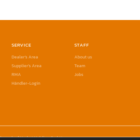
SERVICE
STAFF
Dealer’s Area
About us
Supplier’s Area
Team
RMA
Jobs
Händler-Login
rademark of Herbst Holding GmbH