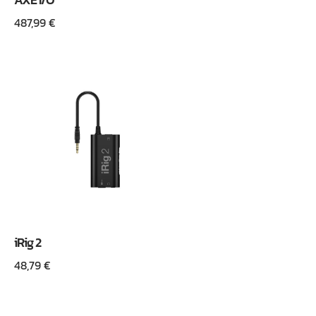
487,99
€
iRig 2
48,79
€