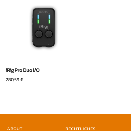
iRig Pro Duo I/O
280,59
€
ABOUT
RECHTLICHES