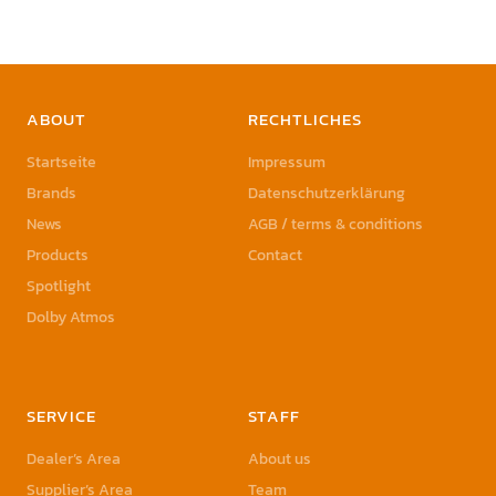
ABOUT
RECHTLICHES
Startseite
Impressum
Brands
Datenschutzerklärung
News
AGB / terms & conditions
Products
Contact
Spotlight
Dolby Atmos
SERVICE
STAFF
Dealer’s Area
About us
Supplier’s Area
Team