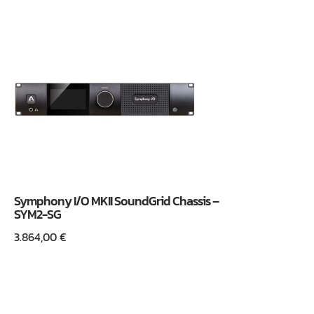
Symphony I/O MKII SoundGrid Chassis –
SYM2-SG
3.864,00
€