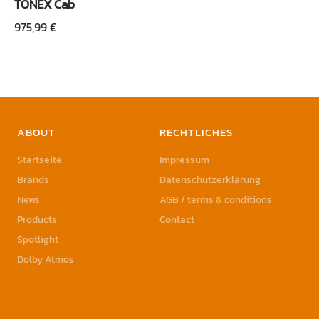
TONEX Cab
975,99
€
ABOUT
RECHTLICHES
Startseite
Impressum
Brands
Datenschutzerklärung
News
AGB / terms & conditions
Products
Contact
Spotlight
Dolby Atmos