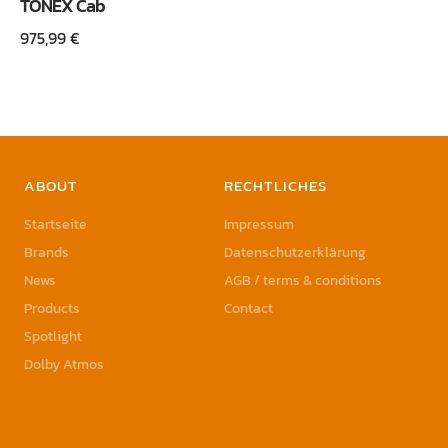
TONEX Cab
975,99
€
ABOUT
RECHTLICHES
Startseite
Impressum
Brands
Datenschutzerklärung
News
AGB / terms & conditions
Products
Contact
Spotlight
Dolby Atmos