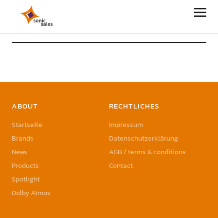
Sonic Sales
ABOUT
RECHTLICHES
Startseite
Impressum
Brands
Datenschutzerklärung
News
AGB / terms & conditions
Products
Contact
Spotlight
Dolby Atmos